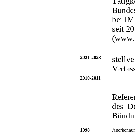
Tätigk
Bundes
bei IM
seit 2
(www.
2021-2023
stellv
Verfas
2010-2011
Refere
des De
Bündni
1998
Anerkennung